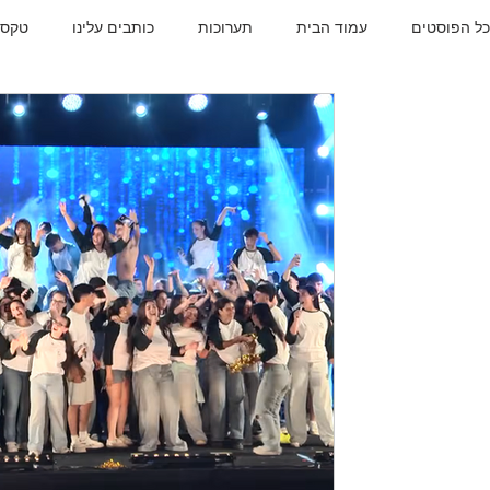
כל הפוסטים
עמוד הבית
תערוכות
כותבים עלינו
טקסי
מולד ירח
הבוגרים שלנו
מולד ירח
מגמות
גלרי
31 במאי
מחזור פ״א