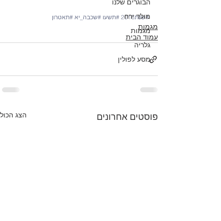
הבוגרים שלנו
מולד ירח
#שנת2016
#תשעו
#שכבה_יא
#תאטרון
מגמות
מגמות
עמוד הבית
גלריה
מסע לפולין
הצג הכול
פוסטים אחרונים