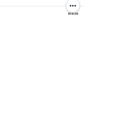
תגובות
המסע לפולין- מחזור פ״א
כתיבת תגובה...
© Copyright 2018 by Beit-Yerach
האתר נבנה ע"י © אייל עזרא