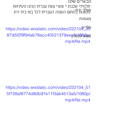
הבוגרים שלנו
תלמידי שכבת י' ומורי צוות עברית הכינו פעילויות 
מולד ירח
מגוונות בתחום השפה העברית לכל באי בית ירח.
מגמות
גלריה
https://video.wixstatic.com/video/222104_05
87d5f2f9f94ab78acc40521379eec2/1080p/
מסע לפולין
mp4/file.mp4
https://video.wixstatic.com/video/222104_51
5f728af8774d80b97e11f3ab4513a5/1080p/
mp4/file.mp4