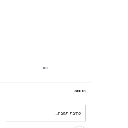
תגובות
מולד ירח תשע"ח- 2018
כתיבת תגובה...