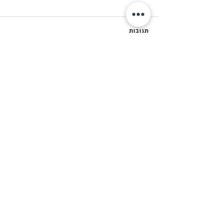
מחזור פ׳
תגובות
כתיבת תגובה...
© Copyright 2018 by Beit-Yerach
האתר נבנה ע"י © אייל עזרא