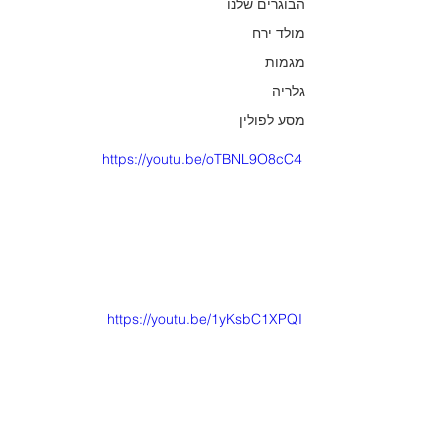
הבוגרים שלנו
מולד ירח
מגמות
גלריה
מסע לפולין
https://youtu.be/oTBNL9O8cC4
https://youtu.be/1yKsbC1XPQI