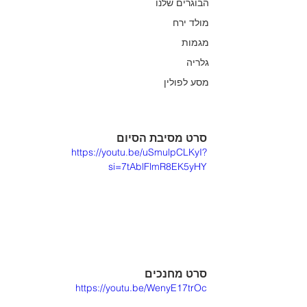
הבוגרים שלנו
מולד ירח
מגמות
גלריה
מסע לפולין
סרט מסיבת הסיום
https://youtu.be/uSmulpCLKyI?
si=7tAblFlmR8EK5yHY
סרט מחנכים
https://youtu.be/WenyE17trOc