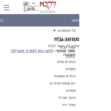
פוסט
כל הפוסטים
מחזור ע״ח
כל הפוסטים
עודכן:
29 באוג׳ 2023
עמוד הבית
ספר מחזור- 
לחצו כאן לצפיה מוגדלת 
תערוכות
בספר
כותבים עלינו
טקסים
טיולים ומסעות
יום מגמה וסיורים
ספורט
חינוך חברתי
מולד ירח