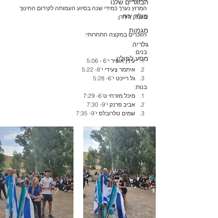
הבוגרים שלנו
המרוץ נערך כמידי שנה בסיוע העמותה לקידום החינוך 
מולד ירח
בעמק הירדן.
מגמות
הזוכרים במקצה התחרותי:
גלריה
בנים:
מסע לפולין
עידן אופיר י'6 - 5:06
איתמר צעידי י'8- 5:22
גל רייכט י'6- 5:28
בנות:
מיכל מזרחי ט'6- 7:29
אביב פרנק י'9- 7:30
שמים טלרובלס י'9- 7:35