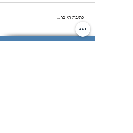
המסע לפולין- מחזור פ״א
כתיבת תגובה...
© Copyright 2018 by Beit-Yerach
האתר נבנה ע"י © אייל עזרא