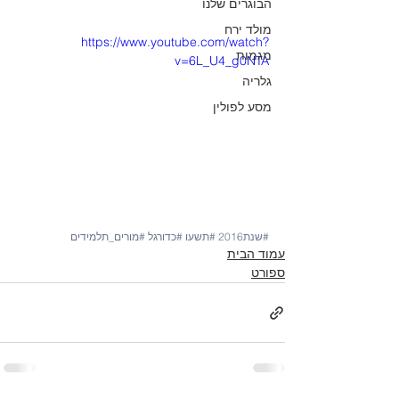
הבוגרים שלנו
מולד ירח
https://www.youtube.com/watch?
מגמות
v=6L_U4_g0NTA
גלריה
מסע לפולין
#שנת2016
#תשעו
#כדורגל
#מורים_תלמידים
עמוד הבית
ספורט