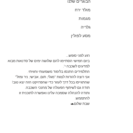
הבוגרים שלנו
מולד ירח
מגמות
גלריה
מסע לפולין
רגע לפני סופש...
ביום חמישי הסתיימו להם שלושה ימים של סדנאות מבוא 
למדעים לשכבה י'.
התלמידים התנסו בלימוד משמעותי וחוויתי.
אני רוצה להודות לצוות *מגלי, תום, אבישי, ניר ומזל* 
שהתגייסו בכל דרך לעזור כדי שהפרויקט הזה יצא טוב!
תודה גם לשיתוף הפעולה של מחנכי השכבה.
ותודה להנהלה שסמכה עלינו ואפשרה לתוכנית זו 
להתממש.
שבת שלום🐢