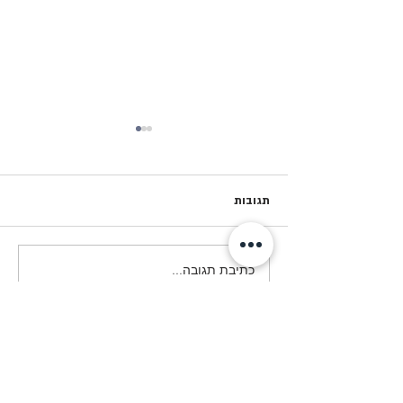
תגובות
המסע לפולין- מחזור פ״א
כתיבת תגובה...
© Copyright 2018 by Beit-Yerach
האתר נבנה ע"י © אייל עזרא