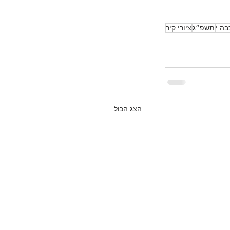
בה י
תשפ״ג
ציורי קיר
הצג הכול