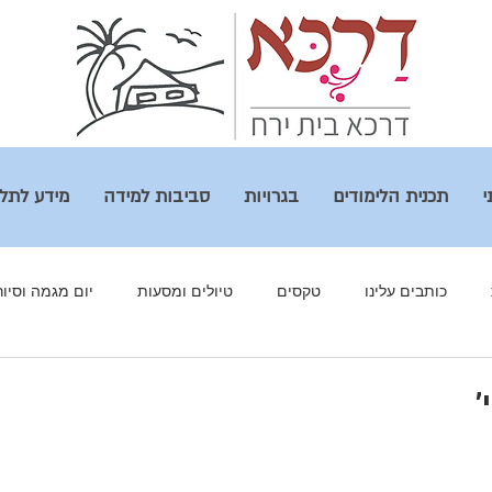
י
תכנית הלימודים
בגרויות
סביבות למידה
מידע לתל
כותבים עלינו
טקסים
טיולים ומסעות
יום מגמה וסיור
רים שלנו
מולד ירח
מגמות
גלריה
מסע לפולין
'