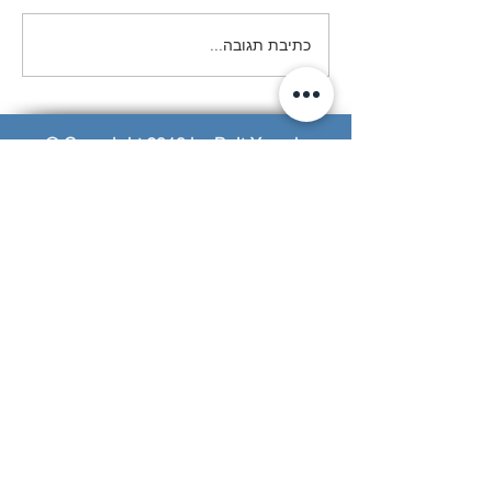
המסע לפולין- מחזור פ״א
כתיבת תגובה...
© Copyright 2018 by Beit-Yerach
האתר נבנה ע"י © אייל עזרא