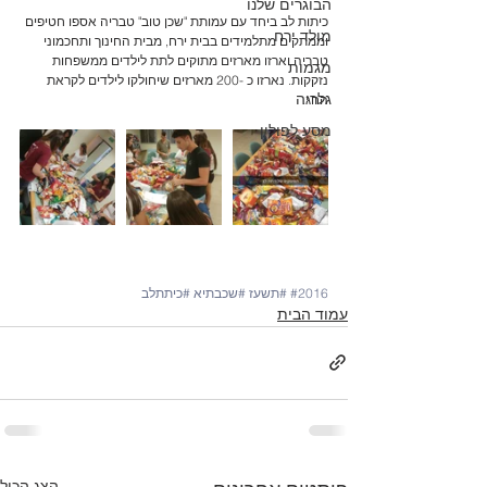
הבוגרים שלנו
כיתות לב ביחד עם עמותת "שכן טוב" טבריה אספו חטיפים 
מולד ירח
וממתקים מתלמידים בבית ירח, מבית החינוך ותחכמוני 
טבריה וארזו מארזים מתוקים לתת לילדים ממשפחות 
מגמות
נזקקות. נארזו כ -200 מארזים שיחולקו לילדים לקראת 
גלריה
החג.
מסע לפולין
#2016
#תשעז
#שכבתיא
#כיתתלב
עמוד הבית
הצג הכול