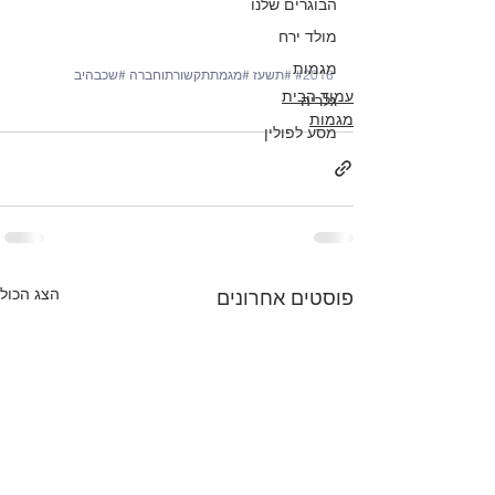
הבוגרים שלנו
מולד ירח
מגמות
#2016
#תשעז
#מגמתתקשורתוחברה
#שכבהיב
עמוד הבית
גלריה
מגמות
מסע לפולין
הצג הכול
פוסטים אחרונים