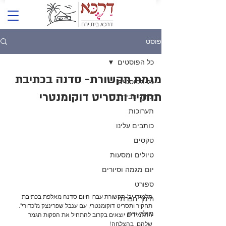
פוסט
כל הפוסטים
מגמת תקשורת- סדנה בכתיבת
כל הפוסטים
תחקיר ותסריט דוקומנטרי
עמוד הבית
תערוכות
כותבים עלינו
טקסים
טיולים ומסעות
יום מגמה וסיורים
ספורט
​תלמידי יב' תקשורת עברו היום סדנה מאלפת בכתיבת 
חינוך חברתי
תחקיר ותסריט דוקומנטרי, עם ענבל שפרינצק מ"כדורי".
מולד ירח
התלמידים יוצאים בקרוב להתחיל את הפקות הגמר 
שלהם. בהצלחה!​