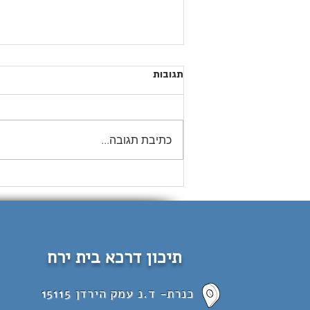
תגובות
מחזור פ״א
כתיבת תגובה...
תיכון דרכא בית ירח
כנרת- ד.נ עמק הירדן 15115