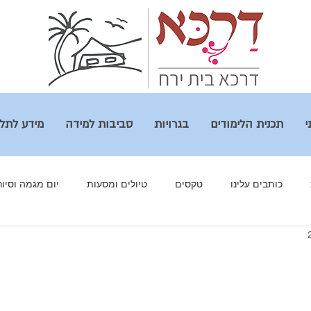
י
תכנית הלימודים
בגרויות
סביבות למידה
מידע לתל
כותבים עלינו
טקסים
טיולים ומסעות
יום מגמה וסיור
רים שלנו
מולד ירח
מגמות
גלריה
מסע לפולין