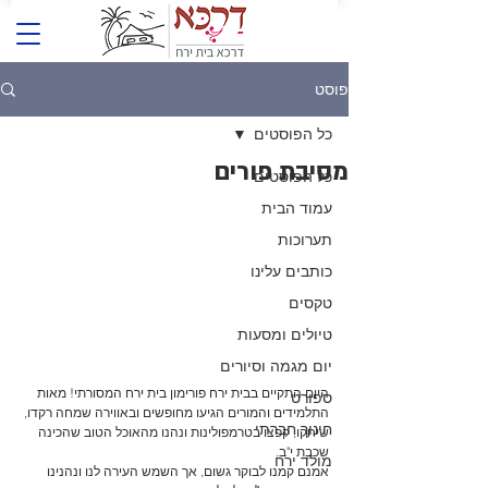
פוסט
כל הפוסטים
מסיבת פורים
כל הפוסטים
עמוד הבית
תערוכות
כותבים עלינו
טקסים
טיולים ומסעות
יום מגמה וסיורים
היום התקיים בבית ירח פורימון בית ירח המסורתי! מאות 
ספורט
התלמידים והמורים הגיעו מחופשים ובאווירה שמחה רקדו, 
חינוך חברתי
שיחקו, קפצו בטרמפולינות ונהנו מהאוכל הטוב שהכינה 
שכבת י"ב.
מולד ירח
אמנם קמנו לבוקר גשום, אך השמש העירה לנו ונהנינו 