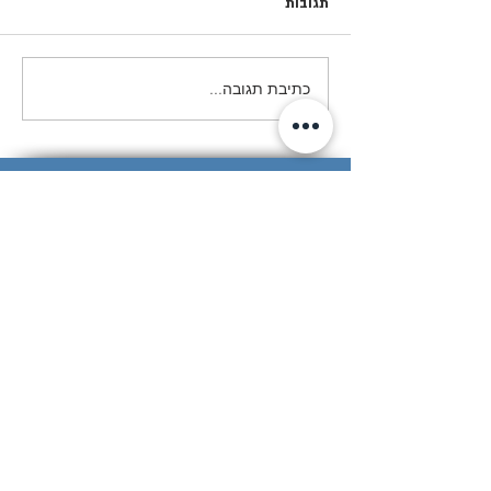
תגובות
המסע לפולין- מחזור פ״א
כתיבת תגובה...
© Copyright 2018 by Beit-Yerach
האתר נבנה ע"י © אייל עזרא