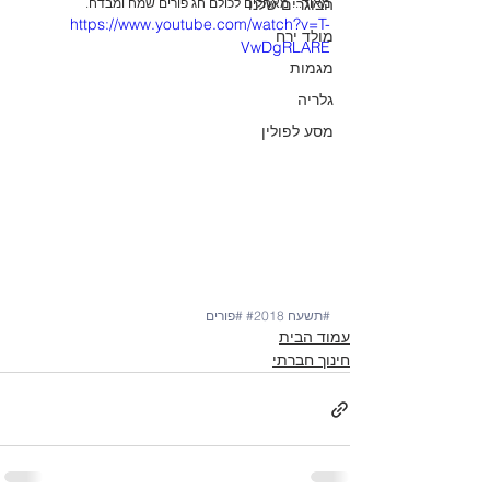
הבוגרים שלנו
מאוד... מאחלים לכולם חג פורים שמח ומבדח.
https://www.youtube.com/watch?v=T-
מולד ירח
VwDgRLARE
מגמות
גלריה
מסע לפולין
#תשעח
#2018
#פורים
עמוד הבית
חינוך חברתי