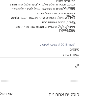
הבוגרים שלנו
כמיטב המסורת חילקו תלמידי י"ב פרח לכל אחד ואחת 
מולד ירח
מתלמידי שכבת ט' החדשה ואיחלו להם הצלחה רבה 
בשנות התיכון, אותן החלו הבוקר.
מגמות
האווירה באולם הספורט היתה מרגשת וחגיגית ולוותה 
גלריה
בשירה, ברכות ושמחה רבה.
מאחלים לכלל התלמידים והצוות שנה פורייה, טובה 
מסע לפולין
ומשמעותית.
#שנת2018
#תשעט
#טקסים
טקסים
עמוד הבית
הצג הכול
פוסטים אחרונים