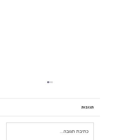
תגובות
המסע לפולין- מחזור פ״א
כתיבת תגובה...