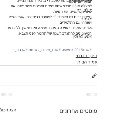
לשנות שירות ומכינות לשכבת י"ב. ביריד נכחו נציגים 
הבוגרים שלנו
למעלה מ-25 מרכזי שנות שירות ומכינות אשר פתחו את 
מולד ירח
שעריהם ועניינו את הנוער.
נציגים רבים היו תלמידי י"ב לשעבר בבית ירח, אשר הציגו 
מגמות
ושוחחו עם התלמידים.
גלריה
היריד התקיים באוירה חגיגית ונעימה ואנו נמשיך ללוות את 
המעוניינים להתנדב לשנה של תרומה לפני הצבא.
מסע לפולין
#שנת2018
#תשעט
#שנת_שירות_ומכינות
#שכבה_יב
חינוך חברתי
עמוד הבית
הצג הכול
פוסטים אחרונים