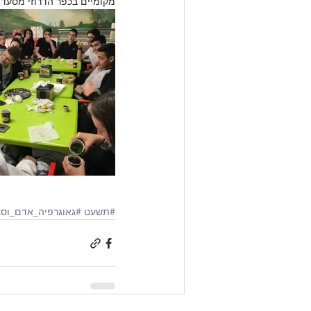
מקומיים בכפר הדרוזי מסעדה
#תשעט
#גאוגרפיה_אדם_וסב