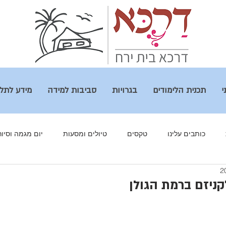
י
תכנית הלימודים
בגרויות
סביבות למידה
מידע לתל
כותבים עלינו
טקסים
טיולים ומסעות
יום מגמה וסיור
רים שלנו
מולד ירח
מגמות
גלריה
מסע לפולין
קניזם ברמת הגולן