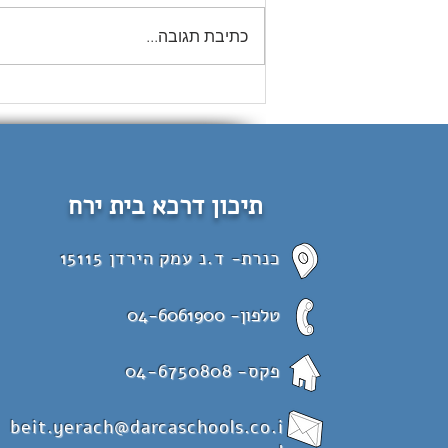
מחזור פ״א
כתיבת תגובה...
תיכון דרכא בית ירח
כנרת- ד.נ עמק הירדן 15115
טלפון-
04-6061900
פקס-
04-6750808
beit.yerach@darcaschools.co.i