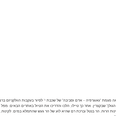
ראשון, ה-23.12.18, יצאה מגמת "גאוגרפיה – אדם וסביבה" של שכבת י' לסיור בעקבות הוולקניזם
גולן" שבקצרין. אחר כך טיילו, הלכו והדריכו את הטיול באתרים הבאים: מפל ע
ינות הרוח, הר בנטל וברכת רם שהיא לוע של הר געש שהתמלא במים. לקינוח,