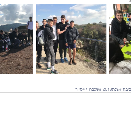
.
יבה
#שנת2018
#שכבה_י
#סיור