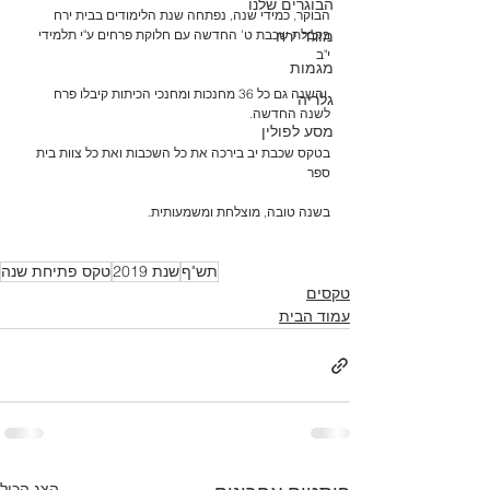
הבוגרים שלנו
הבוקר, כמידי שנה, נפתחה שנת הלימודים בבית ירח 
מולד ירח
בקבלת שכבת ט' החדשה עם חלוקת פרחים ע"י תלמידי 
י"ב  
מגמות
 והשנה גם כל 36 מחנכות ומחנכי הכיתות קיבלו פרח 
גלריה
לשנה החדשה.
מסע לפולין
בטקס שכבת יב בירכה את כל השכבות ואת כל צוות בית 
ספר
בשנה טובה, מוצלחת ומשמעותית.
תש"ף
שנת 2019
טקס פתיחת שנה
טקסים
עמוד הבית
הצג הכול