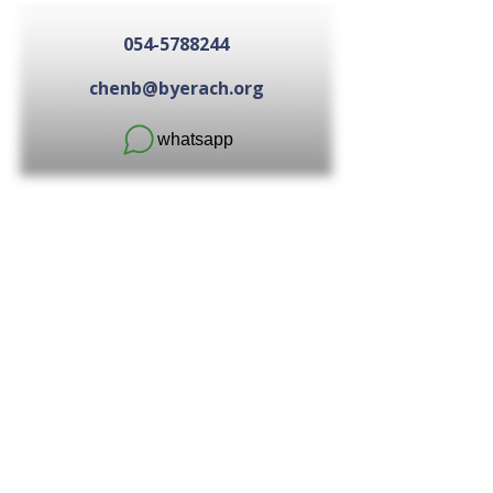
054-5788244
chenb@byerach.org
whatsapp