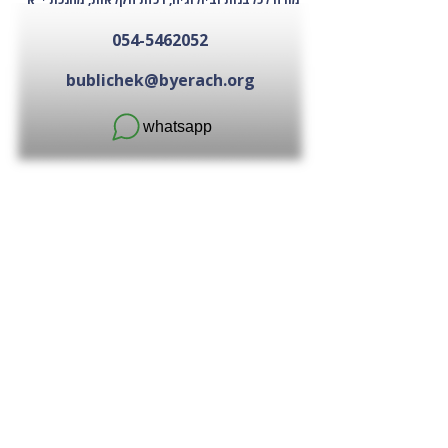
054-5462052
bublichek@byerach.org
whatsapp