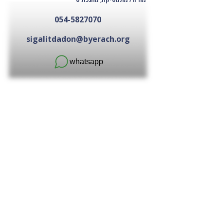
054-5827070
sigalitdadon@byerach.org
whatsapp