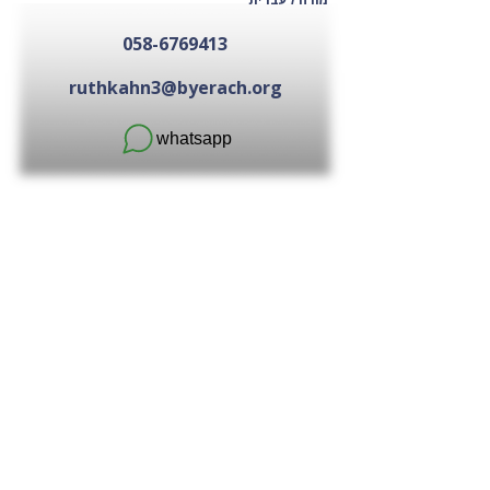
058-6769413
ruthkahn3@byerach.org
whatsapp