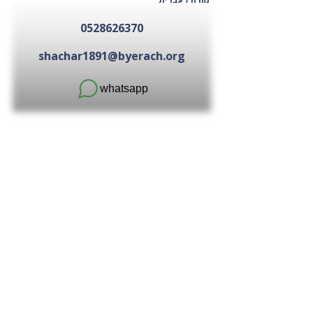
0528626370
shachar1891@byerach.org
whatsapp